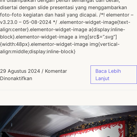
disertai dengan slide presentasi yang menggambarkan
foto-foto kegiatan dan hasil yang dicapai. /*! elementor –
v3.23.0 – 05-08-2024 */ .elementor-widget-image{text-
align:center}.elementor-widget-image a{display:inline-
block}.elementor-widget-image a img[src$=”.svg”]
{width:48px}.elementor-widget-image img{vertical-
align:middle;display:inline-block}
29 Agustus 2024
/
Komentar
Baca Lebih
Dinonaktifkan
Lanjut