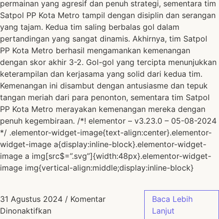
permainan yang agresif dan penuh strategi, sementara tim
Satpol PP Kota Metro tampil dengan disiplin dan serangan
yang tajam. Kedua tim saling berbalas gol dalam
pertandingan yang sangat dinamis. Akhirnya, tim Satpol
PP Kota Metro berhasil mengamankan kemenangan
dengan skor akhir 3-2. Gol-gol yang tercipta menunjukkan
keterampilan dan kerjasama yang solid dari kedua tim.
Kemenangan ini disambut dengan antusiasme dan tepuk
tangan meriah dari para penonton, sementara tim Satpol
PP Kota Metro merayakan kemenangan mereka dengan
penuh kegembiraan. /*! elementor – v3.23.0 – 05-08-2024
*/ .elementor-widget-image{text-align:center}.elementor-
widget-image a{display:inline-block}.elementor-widget-
image a img[src$=”.svg”]{width:48px}.elementor-widget-
image img{vertical-align:middle;display:inline-block}
31 Agustus 2024
/
Komentar
Baca Lebih
Dinonaktifkan
Lanjut