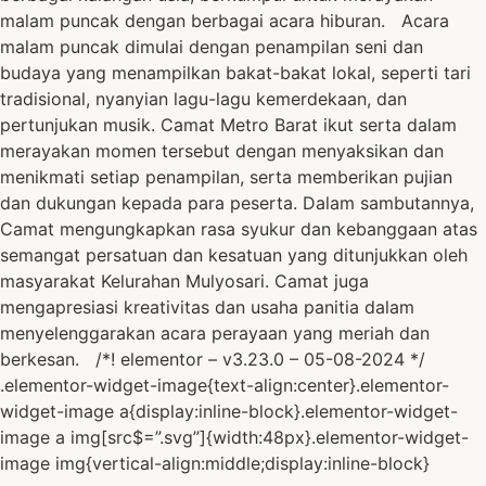
malam puncak dengan berbagai acara hiburan. Acara
malam puncak dimulai dengan penampilan seni dan
budaya yang menampilkan bakat-bakat lokal, seperti tari
tradisional, nyanyian lagu-lagu kemerdekaan, dan
pertunjukan musik. Camat Metro Barat ikut serta dalam
merayakan momen tersebut dengan menyaksikan dan
menikmati setiap penampilan, serta memberikan pujian
dan dukungan kepada para peserta. Dalam sambutannya,
Camat mengungkapkan rasa syukur dan kebanggaan atas
semangat persatuan dan kesatuan yang ditunjukkan oleh
masyarakat Kelurahan Mulyosari. Camat juga
mengapresiasi kreativitas dan usaha panitia dalam
menyelenggarakan acara perayaan yang meriah dan
berkesan. /*! elementor – v3.23.0 – 05-08-2024 */
.elementor-widget-image{text-align:center}.elementor-
widget-image a{display:inline-block}.elementor-widget-
image a img[src$=”.svg”]{width:48px}.elementor-widget-
image img{vertical-align:middle;display:inline-block}