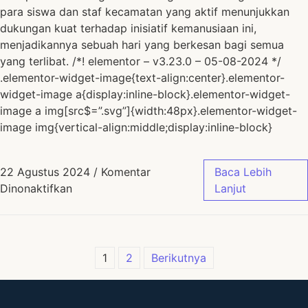
para siswa dan staf kecamatan yang aktif menunjukkan
dukungan kuat terhadap inisiatif kemanusiaan ini,
menjadikannya sebuah hari yang berkesan bagi semua
yang terlibat. /*! elementor – v3.23.0 – 05-08-2024 */
.elementor-widget-image{text-align:center}.elementor-
widget-image a{display:inline-block}.elementor-widget-
image a img[src$=”.svg”]{width:48px}.elementor-widget-
image img{vertical-align:middle;display:inline-block}
22 Agustus 2024
/
Komentar
Baca Lebih
Dinonaktifkan
Lanjut
1
2
Berikutnya